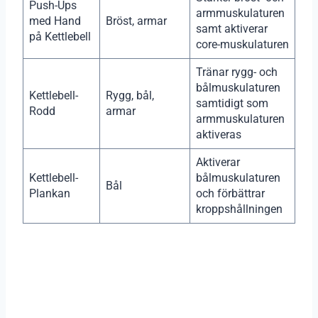
Push-Ups
armmuskulaturen
med Hand
Bröst, armar
samt aktiverar
på Kettlebell
core-muskulaturen
Tränar rygg- och
bålmuskulaturen
Kettlebell-
Rygg, bål,
samtidigt som
Rodd
armar
armmuskulaturen
aktiveras
Aktiverar
Kettlebell-
bålmuskulaturen
Bål
Plankan
och förbättrar
kroppshållningen