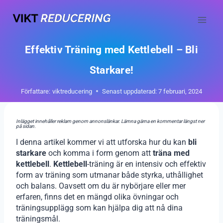
Skip
to
content
Effektiv Träning med Kettlebell – Bli
Starkare!
Författare:
viktreducering
Senast uppdaterad:
7 februari, 2024
Inlägget innehåller reklam genom annonslänkar. Lämna gärna en kommentar längst ner
på sidan.
I denna artikel kommer vi att utforska hur du kan
bli
starkare
och komma i form genom att
träna med
kettlebell
.
Kettlebell
-träning är en intensiv och effektiv
form av träning som utmanar både styrka, uthållighet
och balans. Oavsett om du är nybörjare eller mer
erfaren, finns det en mängd olika övningar och
träningsupplägg som kan hjälpa dig att nå dina
träningsmål.