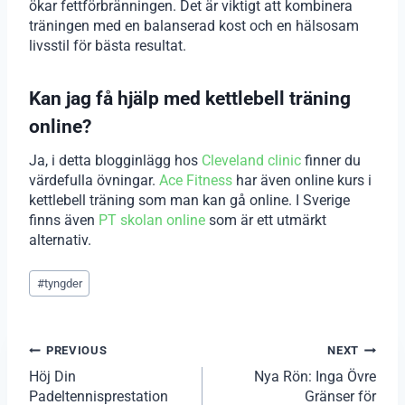
ökar fettförbränningen. Det är viktigt att kombinera
träningen med en balanserad kost och en hälsosam
livsstil för bästa resultat.
Kan jag få hjälp med kettlebell träning
online?
Ja, i detta blogginlägg hos
Cleveland clinic
finner du
värdefulla övningar.
Ace Fitness
har även online kurs i
kettlebell träning som man kan gå online. I Sverige
finns även
PT skolan online
som är ett utmärkt
alternativ.
Post
#
tyngder
Tags:
Inläggsnavigering
PREVIOUS
NEXT
Höj Din
Nya Rön: Inga Övre
Padeltennisprestation
Gränser för