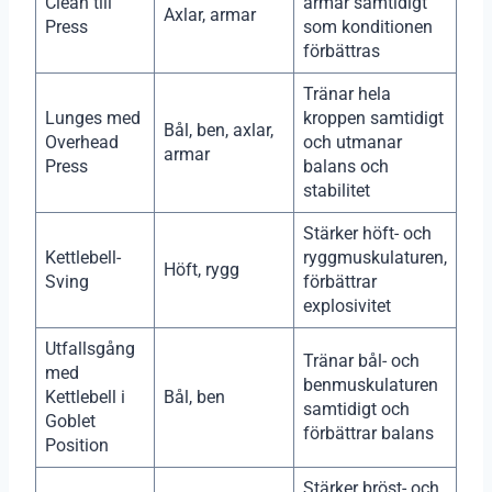
Clean till
armar samtidigt
Axlar, armar
Press
som konditionen
förbättras
Tränar hela
Lunges med
kroppen samtidigt
Bål, ben, axlar,
Overhead
och utmanar
armar
Press
balans och
stabilitet
Stärker höft- och
Kettlebell-
ryggmuskulaturen,
Höft, rygg
Sving
förbättrar
explosivitet
Utfallsgång
Tränar bål- och
med
benmuskulaturen
Kettlebell i
Bål, ben
samtidigt och
Goblet
förbättrar balans
Position
Stärker bröst- och