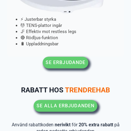
⚡ Justerbar styrka
💆 TENS-plattor ingår
🦵 Effektiv mot restless legs
🔴 Rödljus-funktion
🔋 Uppladdningsbar
SE ERBJUDANDE
RABATT HOS
TRENDREHAB
SE ALLA ERBJUDANDEN
Använd rabattkoden
nerivikt
för
20% extra rabatt
på