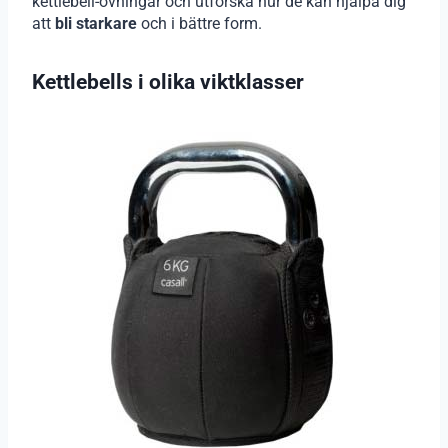
kettlebell-övningar och utforska hur de kan hjälpa dig
att
bli starkare
och i bättre form.
Kettlebells i olika viktklasser