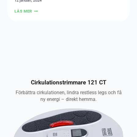
12 januari, 2024
GÅ
LÄS MER
NER
I
VIKT
EFTER
GRAVIDITETEN
Cirkulationstrimmare 121 CT
Förbättra cirkulationen, lindra restless legs och få
ny energi – direkt hemma.