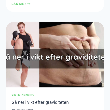
GÅ
LÄS MER
NER
I
VIKT
EFTER
GRAVIDITET
VIKTMINSKNING
Gå ner i vikt efter graviditeten