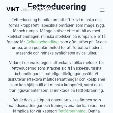
Skip
Fettreducering
to
content
Fettreducering handlar om att effektivt minska och
forma kroppsfett i specifika områden som mage, rygg,
lår och rumpa. Många strävar efter att bli av med
kärlekshandtagen, minska storleken på rumpan, eller få
fastare lår.
Cellulitbehandling
, som ofta utförs på lår och
rumpa, är en populär metod för att förbättra hudens
utseende och minska synligheten av celluliter.
Vidare, i denna kategori, utforskar vi olika metoder för
fettreducering som sträcker sig från icke-kirurgiska
behandlingar till naturliga tillvägagångssätt. Vi
diskuterar effektiva måltidsersättningar och kostplaner
som kan hjälpa till att minska kroppsfett, samt olika
träningsvarianter som är inriktade på fettförbränning.
Det är dock viktigt att notera att vissa ämnen som
måltidsersättningar och träningsvarianter kan vara mer
lämpliga för vår kategori ’
fettförbränning
’. Denna