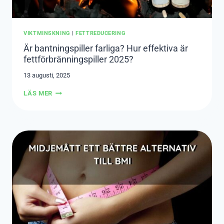
VIKTMINSKNING
|
FETTREDUCERING
Är bantningspiller farliga? Hur effektiva är
fettförbränningspiller 2025?
13 augusti, 2025
ÄR
LÄS MER
BANTNINGSPILLER
FARLIGA?
HUR
EFFEKTIVA
ÄR
FETTFÖRBRÄNNINGSPILLER
2025?