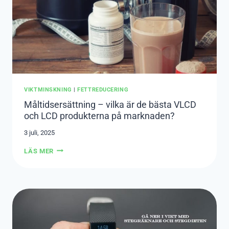
VIKTMINSKNING
|
FETTREDUCERING
Måltidsersättning – vilka är de bästa VLCD
och LCD produkterna på marknaden?
3 juli, 2025
MÅLTIDSERSÄTTNING
LÄS MER
–
VILKA
ÄR
DE
BÄSTA
VLCD
OCH
LCD
PRODUKTERNA