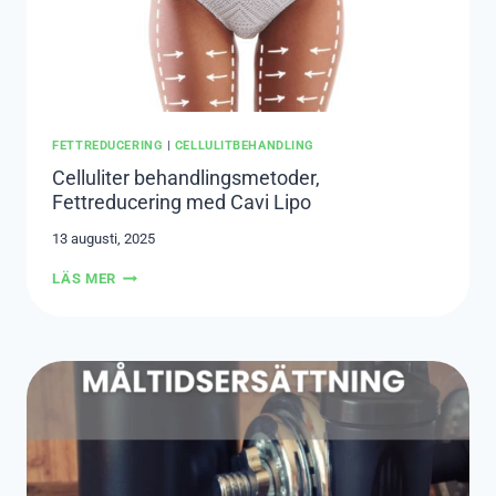
FETTREDUCERING
|
CELLULITBEHANDLING
Celluliter behandlingsmetoder,
Fettreducering med Cavi Lipo
13 augusti, 2025
CELLULITER
LÄS MER
BEHANDLINGSMETODER,
FETTREDUCERING
MED
CAVI
LIPO