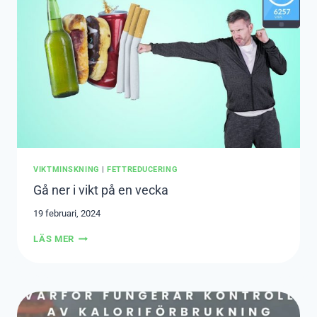
VIKTMINSKNING
|
FETTREDUCERING
Gå ner i vikt på en vecka
19 februari, 2024
GÅ
LÄS MER
NER
I
VIKT
PÅ
EN
VECKA