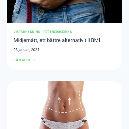
VIKTMINSKNING
|
FETTREDUCERING
Midjemått, ett bättre alternativ till BMI
28 januari, 2024
MIDJEMÅTT,
LÄS MER
ETT
BÄTTRE
ALTERNATIV
TILL
BMI