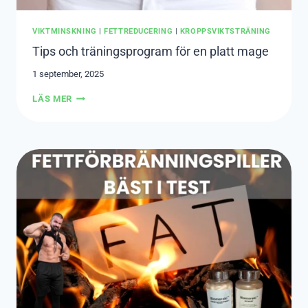
VIKTMINSKNING
|
FETTREDUCERING
|
KROPPSVIKTSTRÄNING
Tips och träningsprogram för en platt mage
1 september, 2025
TIPS
LÄS MER
OCH
TRÄNINGSPROGRAM
FÖR
EN
PLATT
MAGE