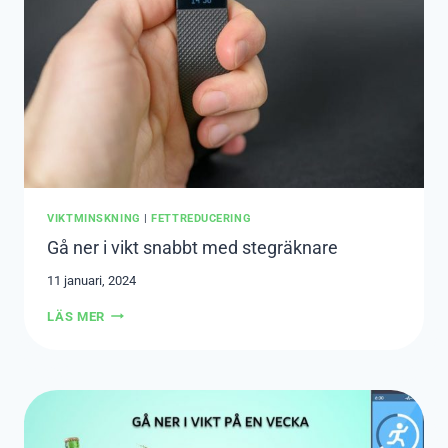
PÅ
MARKNADEN?
VIKTMINSKNING
|
FETTREDUCERING
Gå ner i vikt snabbt med stegräknare
11 januari, 2024
GÅ
LÄS MER
NER
I
VIKT
SNABBT
MED
STEGRÄKNARE