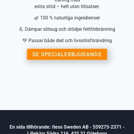
extra stöd – helt utan tillsatser.
🌿 100 % naturliga ingredienser
💪 Dämpar sötsug och stödjer fettförbränning
💚 Passar både diet och livsstilsförändring
SE SPECIALERBJUDANDE
En sida tillhörande: Itess Sweden AB - 559275-2371 -
Lillekärr Södra 116, 425 31 Göteborg