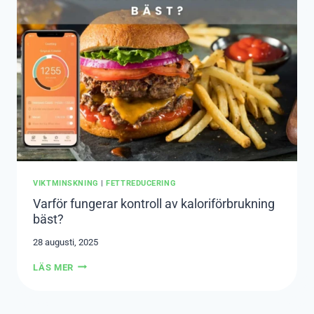
VIKTMINSKNING
|
FETTREDUCERING
Varför fungerar kontroll av kaloriförbrukning
bäst?
28 augusti, 2025
VARFÖR
LÄS MER
FUNGERAR
KONTROLL
AV
KALORIFÖRBRUKNING