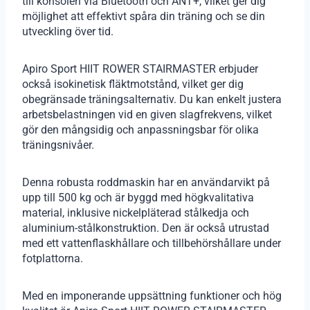
till konsolen via Bluetooth och ANT+, vilket ger dig
möjlighet att effektivt spåra din träning och se din
utveckling över tid.
Apiro Sport HIIT ROWER STAIRMASTER erbjuder
också isokinetisk fläktmotstånd, vilket ger dig
obegränsade träningsalternativ. Du kan enkelt justera
arbetsbelastningen vid en given slagfrekvens, vilket
gör den mångsidig och anpassningsbar för olika
träningsnivåer.
Denna robusta roddmaskin har en användarvikt på
upp till 500 kg och är byggd med högkvalitativa
material, inklusive nickelpläterad stålkedja och
aluminium-stålkonstruktion. Den är också utrustad
med ett vattenflaskhållare och tillbehörshållare under
fotplattorna.
Med en imponerande uppsättning funktioner och hög