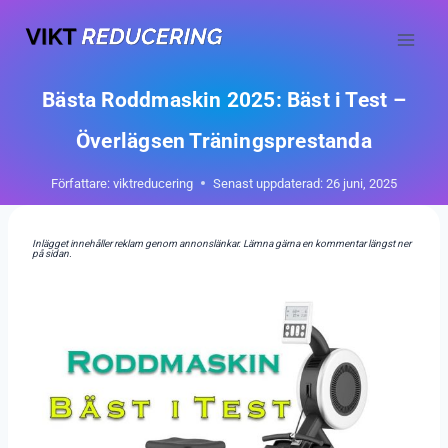
Skip
to
content
Bästa Roddmaskin 2025: Bäst i Test –
Överlägsen Träningsprestanda
Författare:
viktreducering
Senast uppdaterad:
26 juni, 2025
Inlägget innehåller reklam genom annonslänkar. Lämna gärna en kommentar längst ner
på sidan.