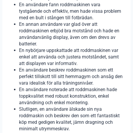
En användare fann roddmaskinen vara
tystgående och effektiv, men hade vissa problem
med en bult i stången till fotbrädan.
En annan användare var glad över att
roddmaskinen erbjöd bra motstånd och hade en
användarvänlig display, även om den drevs av
batterier.
En nybörjare uppskattade att roddmaskinen var
enkel att använda och justera motståndet, samt
att displayen var informativ.
En användare beskrev roddmaskinen som ett
perfekt tillskott till sitt hemmagym och ansåg den
vara idealisk för alla träningsnivåer.
En användare noterade att roddmaskinen hade
toppkvalitet med robust konstruktion, enkel
användning och enkel montering.
Slutligen, en användare älskade sin nya
roddmaskin och beskrev den som ett fantastiskt
köp med gedigen kvalitet, jämn dragning och
minimalt utrymmeskrav.