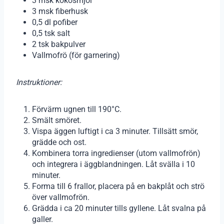
3 msk kokosmjöl
3 msk fiberhusk
0,5 dl pofiber
0,5 tsk salt
2 tsk bakpulver
Vallmofrö (för garnering)
Instruktioner:
Förvärm ugnen till 190°C.
Smält smöret.
Vispa äggen luftigt i ca 3 minuter. Tillsätt smör,
grädde och ost.
Kombinera torra ingredienser (utom vallmofrön)
och integrera i äggblandningen. Låt svälla i 10
minuter.
Forma till 6 frallor, placera på en bakplåt och strö
över vallmofrön.
Grädda i ca 20 minuter tills gyllene. Låt svalna på
galler.