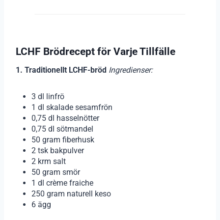
LCHF Brödrecept för Varje Tillfälle
1. Traditionellt LCHF-bröd
Ingredienser:
3 dl linfrö
1 dl skalade sesamfrön
0,75 dl hasselnötter
0,75 dl sötmandel
50 gram fiberhusk
2 tsk bakpulver
2 krm salt
50 gram smör
1 dl crème fraiche
250 gram naturell keso
6 ägg