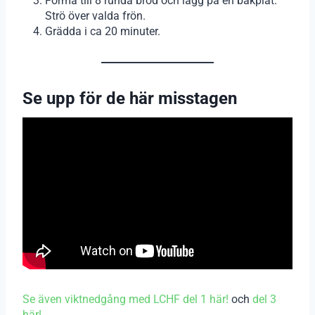
Forma till 8 runda bröd och lägg på en bakplåt.
Strö över valda frön.
Grädda i ca 20 minuter.
Se upp för de här misstagen
Se även viktnedgång med LCHF del 1 här!
och
del 3
här!