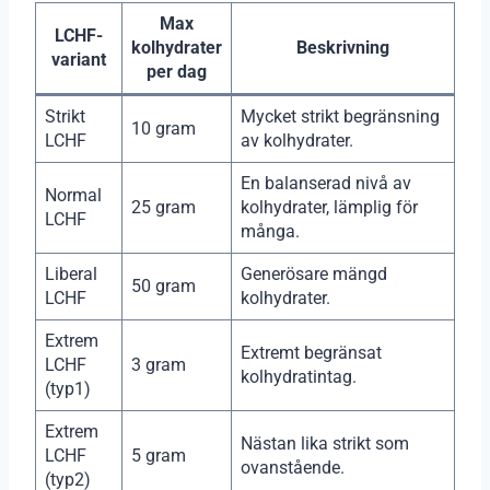
Max
LCHF-
kolhydrater
Beskrivning
variant
per dag
Strikt
Mycket strikt begränsning
10 gram
LCHF
av kolhydrater.
En balanserad nivå av
Normal
25 gram
kolhydrater, lämplig för
LCHF
många.
Liberal
Generösare mängd
50 gram
LCHF
kolhydrater.
Extrem
Extremt begränsat
LCHF
3 gram
kolhydratintag.
(typ1)
Extrem
Nästan lika strikt som
LCHF
5 gram
ovanstående.
(typ2)