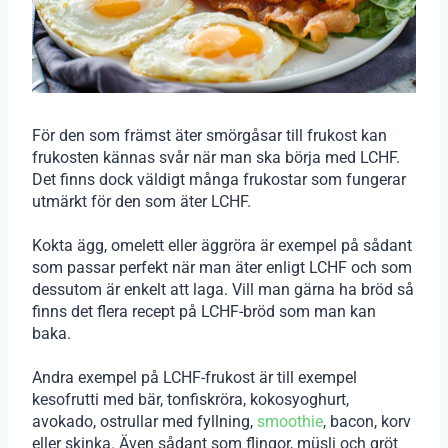
För den som främst äter smörgåsar till frukost kan
frukosten kännas svår när man ska börja med LCHF.
Det finns dock väldigt många frukostar som fungerar
utmärkt för den som äter LCHF.
Kokta ägg, omelett eller äggröra är exempel på sådant
som passar perfekt när man äter enligt LCHF och som
dessutom är enkelt att laga. Vill man gärna ha bröd så
finns det flera recept på LCHF-bröd som man kan
baka.
Andra exempel på LCHF-frukost är till exempel
kesofrutti med bär, tonfiskröra, kokosyoghurt,
avokado, ostrullar med fyllning,
smoothie
, bacon, korv
eller skinka. Även sådant som flingor, müsli och gröt