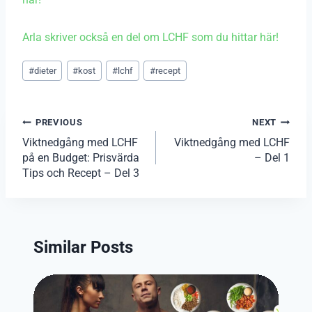
Arla skriver också en del om LCHF som du hittar här!
Post
#
dieter
#
kost
#
lchf
#
recept
Tags:
Inläggsnavigering
PREVIOUS
NEXT
Viktnedgång med LCHF
Viktnedgång med LCHF
på en Budget: Prisvärda
– Del 1
Tips och Recept – Del 3
Similar Posts