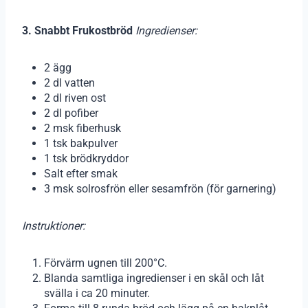
3. Snabbt Frukostbröd
Ingredienser:
2 ägg
2 dl vatten
2 dl riven ost
2 dl pofiber
2 msk fiberhusk
1 tsk bakpulver
1 tsk brödkryddor
Salt efter smak
3 msk solrosfrön eller sesamfrön (för garnering)
Instruktioner:
Förvärm ugnen till 200°C.
Blanda samtliga ingredienser i en skål och låt
svälla i ca 20 minuter.