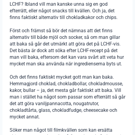
LCHF? Ibland vill man kanske unna sig en god
efterrätt, eller något snacks till kvällen. Och ja, det
finns faktiskt alternativ till chokladkakor och chips.
Först och främst så bör det nämnas att det finns
alternativ till både mjöl och socker, så om man gillar
att baka så går det utmärkt att göra det på LCHF-vis.
Det bästa är dock att söka efter LCHF-recept på det
man vill baka, eftersom det kan vara svårt att veta hur
mycket man ska använda när ingredienserna byts ut.
Och det finns faktiskt mycket gott man kan baka.
Hemmagjord choklad, chokladbollar, chokladmousse,
kakor, bullar – ja, det mesta går faktiskt att baka. Vill
man i stället ha något som passar som efterrätt så går
det att göra vaniljpannacotta, nougatrutor,
chokladtårta, glass, chokladfudge, cheesecake och
mycket annat.
Söker man något till filmkvällen som kan ersätta