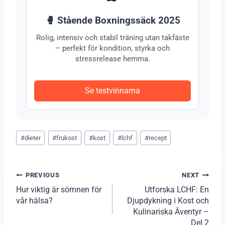
🥊 Stående Boxningssäck 2025
Rolig, intensiv och stabil träning utan takfäste
– perfekt för kondition, styrka och
stressrelease hemma.
Se testvinnarna
Post
#
dieter
#
frukost
#
kost
#
lchf
#
recept
Tags:
Inläggsnavigering
PREVIOUS
NEXT
Hur viktig är sömnen för
Utforska LCHF: En
vår hälsa?
Djupdykning i Kost och
Kulinariska Äventyr –
Del 2