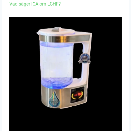
Vad säger ICA om LCHF?