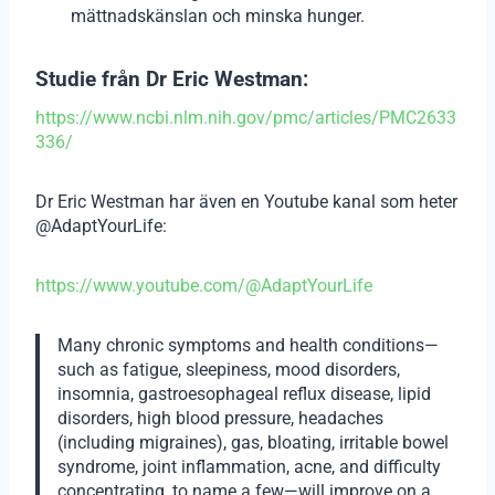
mättnadskänslan och minska hunger.
Studie från Dr Eric Westman:
https://www.ncbi.nlm.nih.gov/pmc/articles/PMC2633
336/
Dr Eric Westman har även en Youtube kanal som heter
@AdaptYourLife:
https://www.youtube.com/@AdaptYourLife
Many chronic symptoms and health conditions—
such as fatigue, sleepiness, mood disorders,
insomnia, gastroesophageal reflux disease, lipid
disorders, high blood pressure, headaches
(including migraines), gas, bloating, irritable bowel
syndrome, joint inflammation, acne, and difficulty
concentrating, to name a few—will improve on a