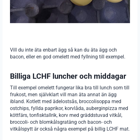
Vill du inte äta enbart ägg så kan du äta ägg och
bacon, eller en god omelett med fyllning till exempel.
Billiga LCHF luncher och middagar
Till exempel omelett fungerar lika bra till lunch som till
frukost, men självklart vill man äta annat än ägg
ibland. Kotlett med ädelostsås, broccolisoppa med
ostchips, fyllda paprikor, korvlåda, auberginpizza med
köttfärs, tonfisktallrik, korv med gräddstuvad vitkål,
broccoli- och blomkålsgratäng och bacon- och
vitkålspytt är också några exempel på billig LCHF mat.