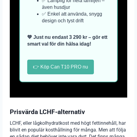
✅ Lämplig för hela familjen –
även husdjur
✅ Enkel att använda, snygg
design och tyst drift
💚 Just nu endast 3 290 kr – gör ett
smart val för din hälsa idag!
👉 Köp Can T10 PRO nu
Prisvärda LCHF-alternativ
LCHF, eller lågkolhydratkost med högt fettinnehåll, har
blivit en populär kosthållning för många. Men att följa
en sådan diet behöver inte vara dyrt. Det finns många